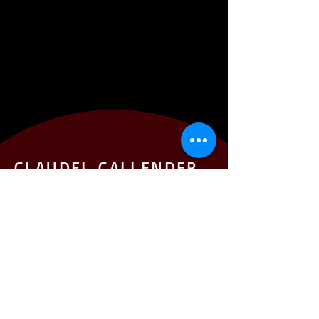
CLAUDEL CALLENDER
Membre de
l'Association des
Célébrants de la vie
Montréal, Québec
prodccallender@gmail.com
© 2024 Productions Claudel Callender. Tous
droits réservés.