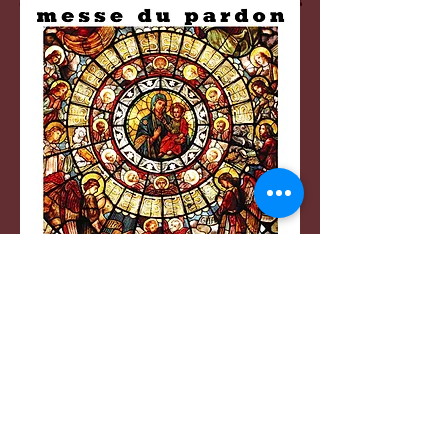
Entrée : Dieu t’appelle aujourd’hui*|**
(T :Sr.Marie-Pierre CFC©CNPL)
(Écouter)
Kyrie : O Seigneur prends
pitié*
(Écouter)