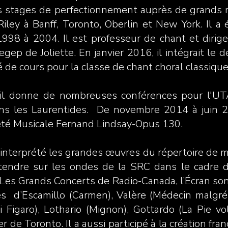
urs stages de perfectionnement auprès de grands m
ey à Banff, Toronto, Oberlin et New York. Il a 
998 à 2004. Il est professeur de chant et dirig
gep de Joliette. En janvier 2016, il intégrait l
de cours pour la classe de chant choral classique
l donne de nombreuses conférences pour l'UTA
ans les Laurentides. De novembre 2014 à juin 2
ciété Musicale Fernand Lindsay-Opus 130.
 interprété les grandes œuvres du répertoire de m
entendre sur les ondes de la SRC dans le cadre 
 Les Grands Concerts de Radio-Canada, l’Écran son
ôles d’Escamillo (Carmen), Valère (Médecin malgré
di Figaro), Lothario (Mignon), Gottardo (La Pie 
de Toronto. Il a aussi participé à la création fra