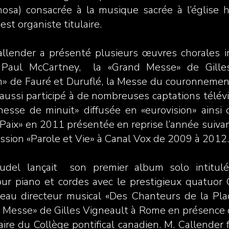
sa) consacrée à la musique sacrée à l’église hi
est organiste titulaire.
llender a présenté plusieurs œuvres chorales i
 Paul McCartney, la «Grand Messe» de Gille
m» de Fauré et Duruflé, la Messe du couronnement
a aussi participé à de nombreuses captations télév
se de minuit» diffusée en «eurovision» ainsi q
a Paix» en 2011 présentée en reprise l’année suiva
ission «Parole et Vie» à Canal Vox de 2009 à 2012.
del lançait son premier album solo intitulé
our piano et cordes avec le prestigieux quatuo
veau directeur musical «Des Chanteurs de la Pla
d Messe» de Gilles Vigneault à Rome en présence
ire du Collège pontifical canadien. M. Callender f