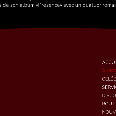
its de son album «Présence» avec un quatuor romai
ACCU
À PR
CÉLÉ
SERVI
DISC
BOUT
NOUV