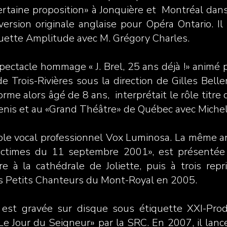
taine proposition» à Jonquière et Montréal dans
version originale anglaise pour Opéra Ontario. Il
quette Amplitude avec M. Grégory Charles.
spectacle hommage « J. Brel, 25 ans déjà !» animé 
e Trois-Rivières sous la direction de Gilles Bel
rme alors âgé de 8 ans, interprétait le rôle titre 
enis et au «Grand Théâtre» de Québec avec Michel
ble vocal professionnel Vox Luminosa. La même 
ictimes du 11 septembre 2001», est présentée 
re à la cathédrale de Joliette, puis à trois rep
les Petits Chanteurs du Mont-Royal en 2005.
st gravée sur disque sous étiquette XXI-Produ
Le Jour du Seigneur» par la SRC. En 2007, il lance 