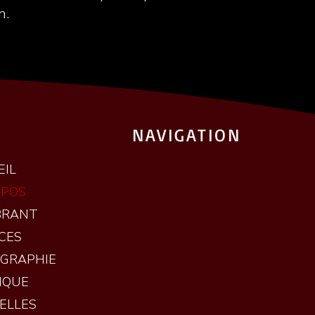
n.
NAVIGATION
EIL
OPOS
BRANT
CES
OGRAPHIE
IQUE
ELLES