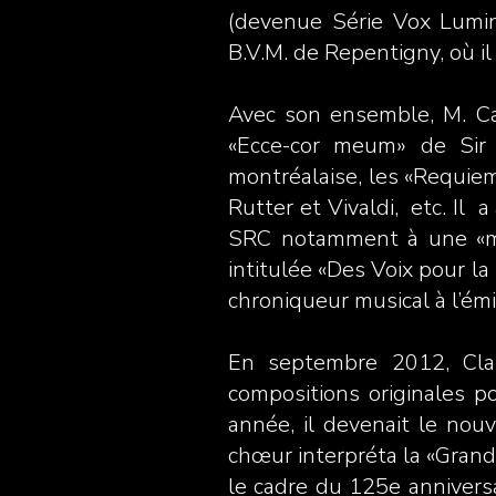
(devenue Série Vox Lumino
B.V.M. de Repentigny, où il 
Avec son ensemble, M. Ca
«Ecce-cor meum» de Sir
montréalaise, les «Requie
Rutter et Vivaldi, etc. Il 
SRC notamment à une «mes
intitulée «Des Voix pour l
chroniqueur musical à l’ém
En septembre 2012, Clau
compositions originales p
année, il devenait le nou
chœur interpréta la «Gran
le cadre du 125e anniversa