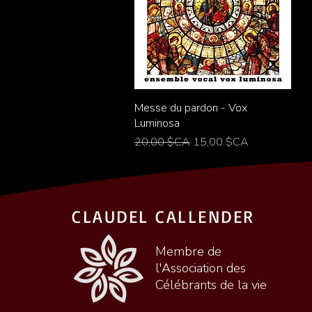
Aperçu rapide
Messe du pardon - Vox
Luminosa
Prix original
Prix promotionnel
20,00 $CA
15,00 $CA
CLAUDEL CALLENDER
Membre de
l'Association des
Célébrants de la vie