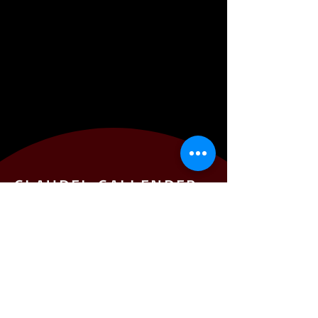
CLAUDEL CALLENDER
Membre de
l'Association des
Célébrants de la vie
Montréal, Québec
prodccallender@gmail.com