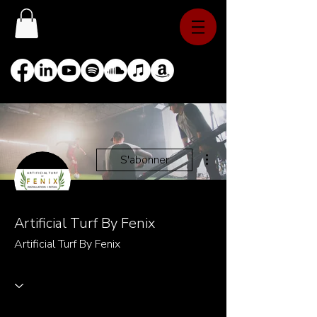
Plus d'actions
S'abonner
Artificial Turf By Fenix
Artificial Turf By Fenix