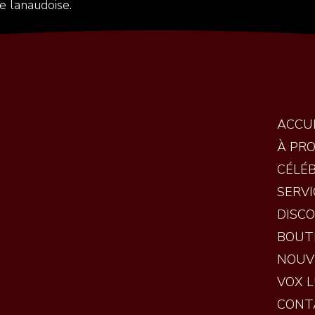
le lanaudoise.
ACCU
À PR
CÉLÉ
SERVI
DISC
BOUT
NOUV
VOX 
CONT