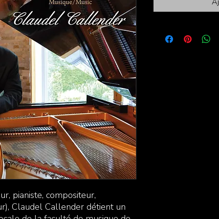
Aj
r, pianiste, compositeur,
), Claudel Callender détient un
vocale de la faculté de musique de