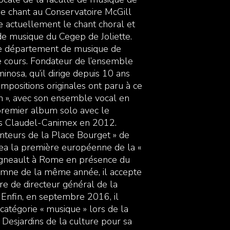
de chant au Conservatoire McGill
e actuellement le chant choral et
e musique du Cegep de Joliette.
 le département de musique de
e cours. Fondateur de l’ensemble
inosa, qu’il dirige depuis 10 ans
ompositions originales ont paru à ce
on », avec son ensemble vocal en
 premier album solo avec le
es Claudel-Canimex en 2012.
nteurs de la Place Bourget » de
igea la première européenne de la «
igneault à Rome en présence du
tomne de la même année, il accepte
re de directeur général de la
 Enfin, en septembre 2016, il
 catégorie « musique » lors de la
 Desjardins de la culture pour sa