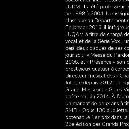
l’UDM. Il a été professeur 
de 1998 à 2004. Il enseign
classique au Département d
En janvier 2016, il intègre
l’UQAM à titre de chargé d
vocal et de la Série Vox Lum
déjà, deux disques de ses c
jour soit : « Messe du Pard
2008, et « Présence », son
prestigieux quatuor à cord
Directeur musical des « Cha
Joliette depuis 2012, il dir
Grand-Messe » de Gilles V
poète en juin 2014. À l’au
un mandat de deux ans à tit
SMFL- Opus 130 à Joliette.
obtenait le 1er prix dans la
25e édition des Grands Prix