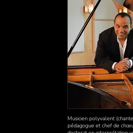
Musicien polyvalent (chanteu
pédagogue et chef de chœur
doctorat en interprétation 