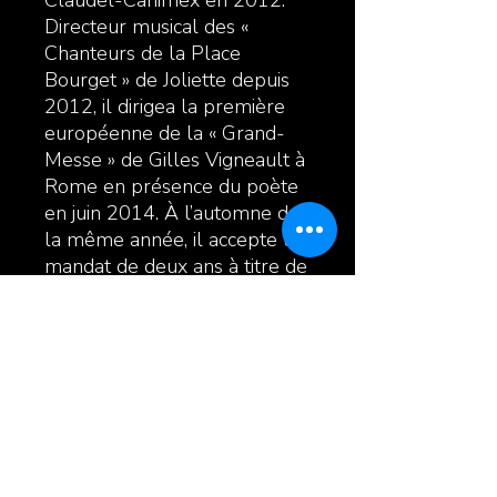
Directeur musical des «
Chanteurs de la Place
Bourget » de Joliette depuis
2012, il dirigea la première
européenne de la « Grand-
Messe » de Gilles Vigneault à
Rome en présence du poète
en juin 2014. À l’automne de
la même année, il accepte un
mandat de deux ans à titre de
directeur général de la
SMFL- Opus 130 à Joliette.
Enfin, en septembre 2016, il
obtenait le 1er prix dans la
catégorie « musique » lors de
la 25e édition des Grands Prix
Desjardins de la culture pour
sa contribution à la vie