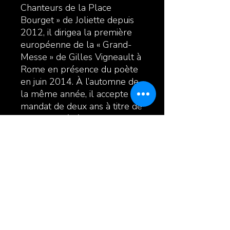
Chanteurs de la Place
Bourget » de Joliette depuis
2012, il dirigea la première
européenne de la « Grand-
Messe » de Gilles Vigneault à
Rome en présence du poète
en juin 2014. À l’automne de
la même année, il accepte un
mandat de deux ans à titre de
directeur général de la
SMFL- Opus 130 à Joliette.
Enfin, en septembre 2016, il
obtenait le 1er prix dans la
catégorie « musique » lors de
la 25e édition des Grands Prix
Desjardins de la culture pour
sa contribution à la vie
musicale lanaudoise.