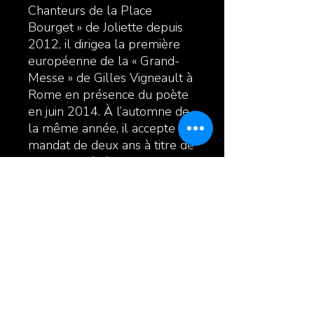
Chanteurs de la Place
Bourget » de Joliette depuis
2012, il dirigea la première
européenne de la « Grand-
Messe » de Gilles Vigneault à
Rome en présence du poète
en juin 2014. À l’automne de
la même année, il accepte un
mandat de deux ans à titre de
directeur général de la
SMFL- Opus 130 à Joliette.
Enfin, en septembre 2016, il
obtenait le 1er prix dans la
catégorie « musique » lors de
la 25e édition des Grands Prix
Desjardins de la culture pour
sa contribution à la vie
musicale lanaudoise.