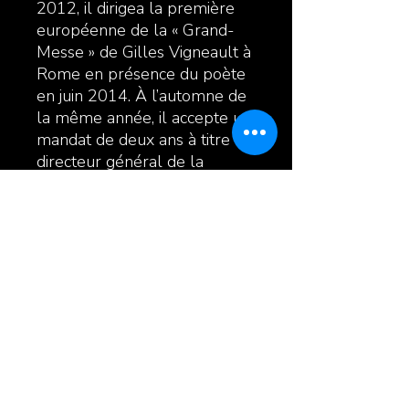
2012, il dirigea la première
européenne de la « Grand-
Messe » de Gilles Vigneault à
Rome en présence du poète
en juin 2014. À l’automne de
la même année, il accepte un
mandat de deux ans à titre de
directeur général de la
SMFL- Opus 130 à Joliette.
Enfin, en septembre 2016, il
obtenait le 1er prix dans la
catégorie « musique » lors de
la 25e édition des Grands Prix
Desjardins de la culture pour
sa contribution à la vie
musicale lanaudoise.