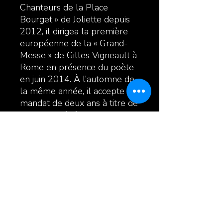
Chanteurs de la Place
Bourget » de Joliette depuis
2012, il dirigea la première
européenne de la « Grand-
Messe » de Gilles Vigneault à
Rome en présence du poète
en juin 2014. À l’automne de
la même année, il accepte un
mandat de deux ans à titre de
directeur général de la
SMFL- Opus 130 à Joliette.
Enfin, en septembre 2016, il
obtenait le 1er prix dans la
catégorie « musique » lors de
la 25e édition des Grands Prix
Desjardins de la culture pour
sa contribution à la vie
musicale lanaudoise.