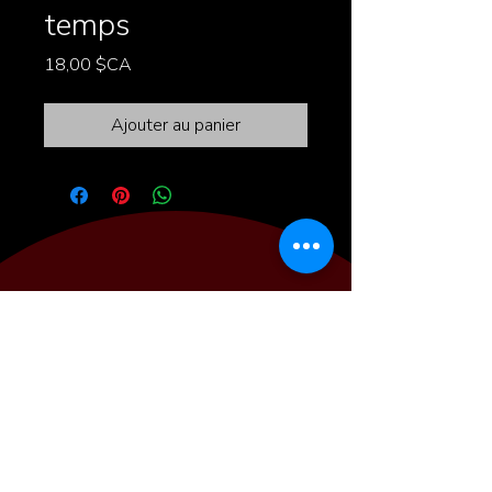
temps
Prix
18,00 $CA
Ajouter au panier
CLAUDEL CALLENDER
Membre de
l'Association des
Célébrants de la vie
Montréal, Québec
prodccallender@gmail.com