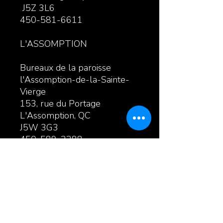
J5Z 3L6
450-581-6611
L'ASSOMPTION
Bureaux de la paroisse
l'Assomption-de-la-Sainte-
Vierge
153, rue du Portage
L'Assomption, QC
J5W 3G3
450-589-2288
MONTRÉAL
Bureaux de la paroisse Ste-
Gertrude
11 891, boul. Sainte-
Gertrude