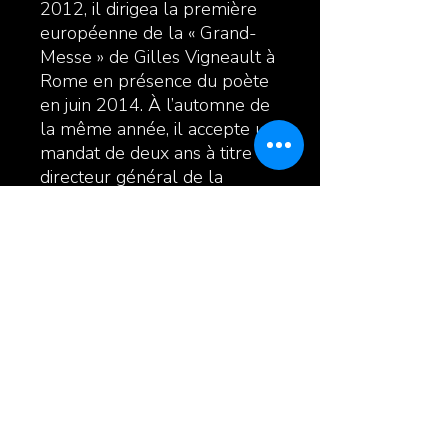
2012, il dirigea la première
européenne de la « Grand-
Messe » de Gilles Vigneault à
Rome en présence du poète
en juin 2014. À l’automne de
la même année, il accepte un
mandat de deux ans à titre de
directeur général de la
SMFL- Opus 130 à Joliette.
Enfin, en septembre 2016, il
obtenait le 1er prix dans la
catégorie « musique » lors de
la 25e édition des Grands Prix
Desjardins de la culture pour
sa contribution à la vie
musicale lanaudoise.