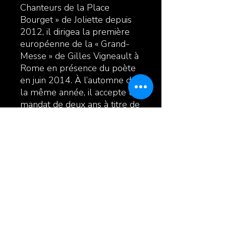
Chanteurs de la Place
Bourget » de Joliette depuis
2012, il dirigea la première
européenne de la « Grand-
Messe » de Gilles Vigneault à
Rome en présence du poète
en juin 2014. À l’automne de
la même année, il accepte un
mandat de deux ans à titre de
directeur général de la
SMFL- Opus 130 à Joliette.
Enfin, en septembre 2016, il
obtenait le 1er prix dans la
catégorie « musique » lors de
la 25e édition des Grands Prix
Desjardins de la culture pour
sa contribution à la vie
musicale lanaudoise.