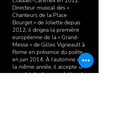
Claudel-Canimex en 2012.
Directeur musical des «
Chanteurs de la Place
Bourget » de Joliette depuis
2012, il dirigea la première
européenne de la « Grand-
Messe » de Gilles Vigneault à
Rome en présence du poète
en juin 2014. À l’automne de
la même année, il accepte un
mandat de deux ans à titre de
directeur général de la
SMFL- Opus 130 à Joliette.
Enfin, en septembre 2016, il
obtenait le 1er prix dans la
catégorie « musique » lors de
la 25e édition des Grands Prix
Desjardins de la culture pour
sa contribution à la vie