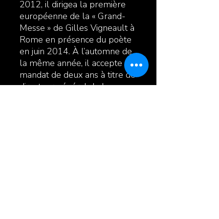
2012, il dirigea la première
européenne de la « Grand-
Messe » de Gilles Vigneault à
Rome en présence du poète
en juin 2014. À l’automne de
la même année, il accepte un
mandat de deux ans à titre de
directeur général de la
SMFL- Opus 130 à Joliette.
Enfin, en septembre 2016, il
obtenait le 1er prix dans la
catégorie « musique » lors de
la 25e édition des Grands Prix
Desjardins de la culture pour
sa contribution à la vie
musicale lanaudoise.