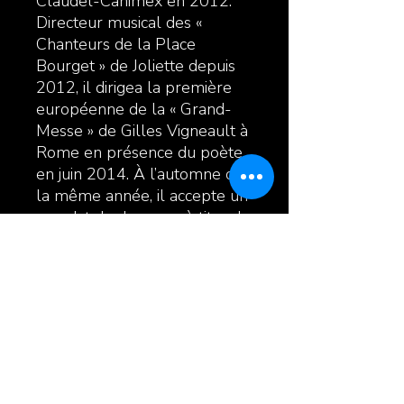
Claudel-Canimex en 2012.
Directeur musical des «
Chanteurs de la Place
Bourget » de Joliette depuis
2012, il dirigea la première
européenne de la « Grand-
Messe » de Gilles Vigneault à
Rome en présence du poète
en juin 2014. À l’automne de
la même année, il accepte un
mandat de deux ans à titre de
directeur général de la
SMFL- Opus 130 à Joliette.
Enfin, en septembre 2016, il
obtenait le 1er prix dans la
catégorie « musique » lors de
la 25e édition des Grands Prix
Desjardins de la culture pour
sa contribution à la vie