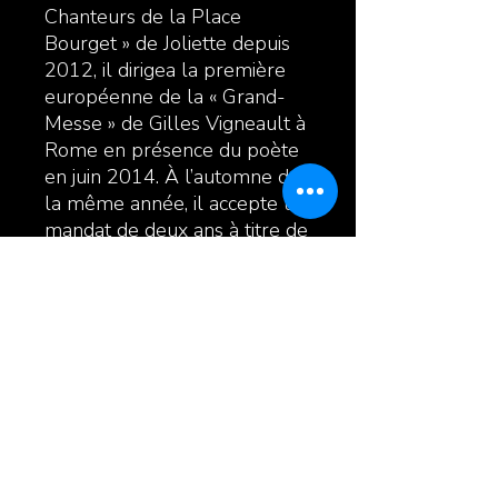
Chanteurs de la Place
Bourget » de Joliette depuis
2012, il dirigea la première
européenne de la « Grand-
Messe » de Gilles Vigneault à
Rome en présence du poète
en juin 2014. À l’automne de
la même année, il accepte un
mandat de deux ans à titre de
directeur général de la
SMFL- Opus 130 à Joliette.
Enfin, en septembre 2016, il
obtenait le 1er prix dans la
catégorie « musique » lors de
la 25e édition des Grands Prix
Desjardins de la culture pour
sa contribution à la vie
musicale lanaudoise.